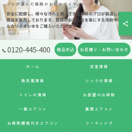
プロが選んだ掃除のお助けアイテム
安全に配慮し、様々な汚れと闘ってきた掃除のプロが厳選した
商品を販売しております。普段のお手入れを楽にする洗剤やア
ルカリイオン水をご購入いただけます。
0120-445-400
商品申込
お見積り・お問い合わせ
ホーム
浴室清掃
換気扇清掃
シンクの清掃
トイレの清掃
お部屋のお掃除
一般エアコン
業務エアコン
お掃除機能付きエアコン
コーティング